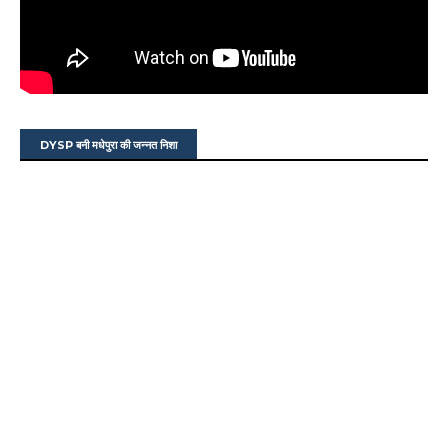
DYSP बनी मधेपुरा की जन्नत निशा