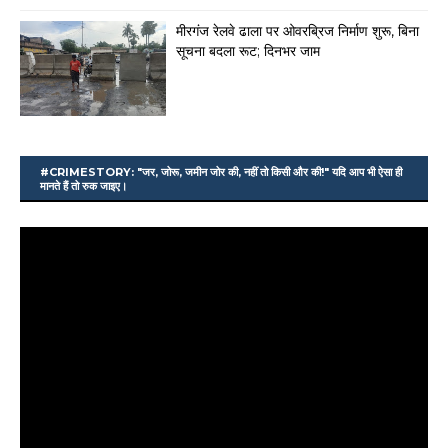
मीरगंज रेलवे ढाला पर ओवरब्रिज निर्माण शुरू, बिना
सूचना बदला रूट; दिनभर जाम
#CRIMESTORY: "जर, जोरू, जमीन जोर की, नहीं तो किसी और की!" यदि आप भी ऐसा ही
मानते हैं तो रुक जाइए।