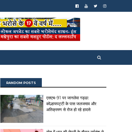
RANDOM POSTS
एसएच-91 पर जानलेवा गड्ढा:
कोल्हायपट्टी के पास जलजमाव और
अतिक्रमण से रोज हो रहे हादसे