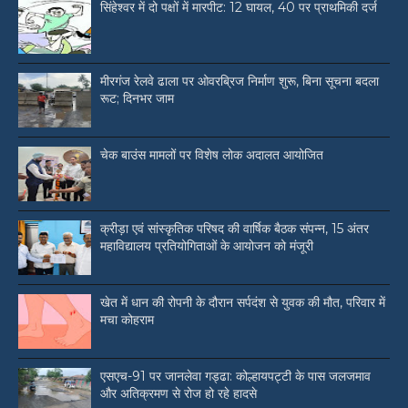
सिंहेश्वर में दो पक्षों में मारपीट: 12 घायल, 40 पर प्राथमिकी दर्ज
मीरगंज रेलवे ढाला पर ओवरब्रिज निर्माण शुरू, बिना सूचना बदला
रूट; दिनभर जाम
चेक बाउंस मामलों पर विशेष लोक अदालत आयोजित
क्रीड़ा एवं सांस्कृतिक परिषद की वार्षिक बैठक संपन्न, 15 अंतर
महाविद्यालय प्रतियोगिताओं के आयोजन को मंजूरी
खेत में धान की रोपनी के दौरान सर्पदंश से युवक की मौत, परिवार में
मचा कोहराम
एसएच-91 पर जानलेवा गड्ढा: कोल्हायपट्टी के पास जलजमाव
और अतिक्रमण से रोज हो रहे हादसे