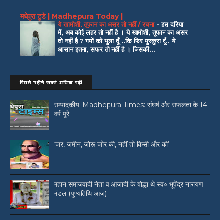
मधेपुरा टुडे | Madhepura Today |
ये खामोशी, तूफान का असर तो नहीं / रचना
-
इस दरिया
में, अब कोई लहर तो नहीं है । ये खामोशी, तूफान का असर
तो नहीं है ? गमों को भुला दूँ ..कि फिर मुस्कुरा दूँ.. ये
आसान इतना, सफर तो नहीं है । जिसकी...
पिछले महीने सबसे अधिक पढ़ी
सम्पादकीय: Madhepura Times: संघर्ष और सफलता के 14
वर्ष पूरे
‘जर, जमीन, जोरू जोर की, नहीं तो किसी और की’
महान समाजवादी नेता व आजादी के योद्धा थे स्व० भूपेंद्र नारायण
मंडल (पुण्यतिथि आज)