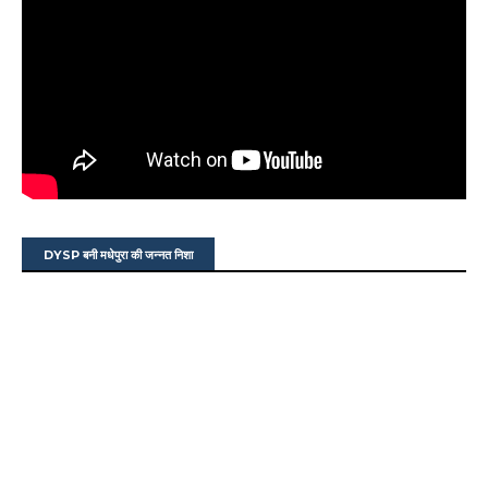
DYSP बनी मधेपुरा की जन्नत निशा