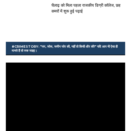
घैलाढ़ को मिला पहला राजकीय डिग्री कॉलेज, छह
कमरों में शुरू हुई पढ़ाई
#CRIMESTORY: "जर, जोरू, जमीन जोर की, नहीं तो किसी और की!" यदि आप भी ऐसा ही
मानते हैं तो रुक जाइए।