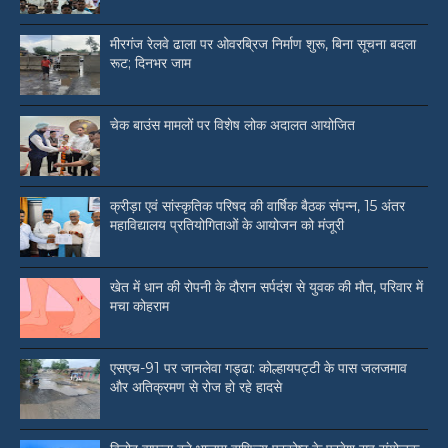
मीरगंज रेलवे ढाला पर ओवरब्रिज निर्माण शुरू, बिना सूचना बदला
रूट; दिनभर जाम
चेक बाउंस मामलों पर विशेष लोक अदालत आयोजित
क्रीड़ा एवं सांस्कृतिक परिषद की वार्षिक बैठक संपन्न, 15 अंतर
महाविद्यालय प्रतियोगिताओं के आयोजन को मंजूरी
खेत में धान की रोपनी के दौरान सर्पदंश से युवक की मौत, परिवार में
मचा कोहराम
एसएच-91 पर जानलेवा गड्ढा: कोल्हायपट्टी के पास जलजमाव
और अतिक्रमण से रोज हो रहे हादसे