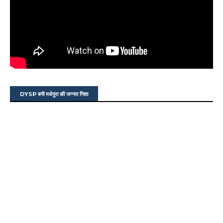
DYSP बनी मधेपुरा की जन्नत निशा