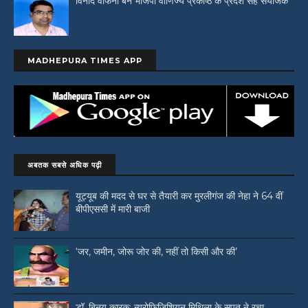
विनोद वाफना बने भाजपा वाणिज्य प्रकोष्ठ के प्रदेश सह संयोजक
MADHEPURA TIMES APP
अबतक सबसे अधिक पढ़ी
यूट्यूब की मदद से घर से तैयारी कर मुरलीगंज की नेहा ने 64 वीं
बीपीएससी में मारी बाजी
‘जर, जमीन, जोरू जोर की, नहीं तो किसी और की’
डॉ. बिनय कारक: न्यूरोफिजिशियन मिथिला के सपूत ने रचा