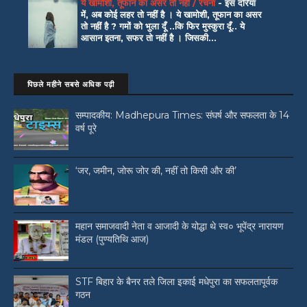
ये खामोशी, तूफान का असर तो नहीं / रचना
-
इस दरिया
में, अब कोई लहर तो नहीं है । ये खामोशी, तूफान का असर
तो नहीं है ? गमों को भुला दूँ ..कि फिर मुस्कुरा दूँ.. ये
आसान इतना, सफर तो नहीं है । जिसकी...
पिछले महीने सबसे अधिक पढ़ी
सम्पादकीय: Madhepura Times: संघर्ष और सफलता के 14
वर्ष पूरे
‘जर, जमीन, जोरू जोर की, नहीं तो किसी और की’
महान समाजवादी नेता व आजादी के योद्धा थे स्व० भूपेंद्र नारायण
मंडल (पुण्यतिथि आज)
STF बिहार के बैनर तले जिला इकाई मधेपुरा का सफलतापूर्वक
गठन