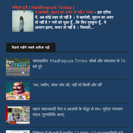
मधेपुरा टुडे | Madhepura Today |
ये खामोशी, तूफान का असर तो नहीं / रचना
-
इस दरिया
में, अब कोई लहर तो नहीं है । ये खामोशी, तूफान का असर
तो नहीं है ? गमों को भुला दूँ ..कि फिर मुस्कुरा दूँ.. ये
आसान इतना, सफर तो नहीं है । जिसकी...
पिछले महीने सबसे अधिक पढ़ी
सम्पादकीय: Madhepura Times: संघर्ष और सफलता के 14
वर्ष पूरे
‘जर, जमीन, जोरू जोर की, नहीं तो किसी और की’
महान समाजवादी नेता व आजादी के योद्धा थे स्व० भूपेंद्र नारायण
मंडल (पुण्यतिथि आज)