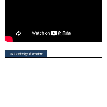
DYSP बनी मधेपुरा की जन्नत निशा