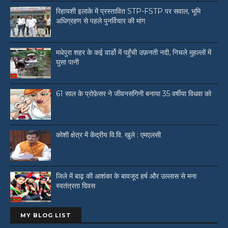
रिहायशी इलाके में प्रस्तावित STP-FSTP पर सवाल, भूमि
अधिग्रहण से पहले पुनर्विचार की मांग
मधेपुरा शहर के कई वार्डो में पहुँची उफ़नती नदी, निचले मुहल्लों में
घुसा पानी
61 साल के प्रोफ़ेसर ने जीवनसंगिनी बनाया 35 वर्षीया विधवा को
कोशी क्षेत्र में केंद्रीय वि.वि. खुले : एमएलसी
जिले में बाढ़ की आशंका के बावजूद हर्ष और उल्लास से मना
स्वतंत्रता दिवस
MY BLOG LIST