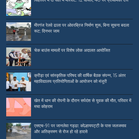
सिंहेश्वर में दो पक्षों में मारपीट: 12 घायल, 40 पर प्राथमिकी दर्ज
मीरगंज रेलवे ढाला पर ओवरब्रिज निर्माण शुरू, बिना सूचना बदला
रूट; दिनभर जाम
चेक बाउंस मामलों पर विशेष लोक अदालत आयोजित
क्रीड़ा एवं सांस्कृतिक परिषद की वार्षिक बैठक संपन्न, 15 अंतर
महाविद्यालय प्रतियोगिताओं के आयोजन को मंजूरी
खेत में धान की रोपनी के दौरान सर्पदंश से युवक की मौत, परिवार में
मचा कोहराम
एसएच-91 पर जानलेवा गड्ढा: कोल्हायपट्टी के पास जलजमाव
और अतिक्रमण से रोज हो रहे हादसे