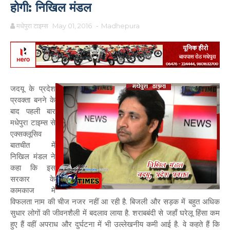
होगी: निखिल मंडल
मधेपुरा टाइम्स
May 01, 2016
-
Madhepura
जदयू के प्रदेश
प्रवक्ता बनने के
बाद पहली बार
मधेपुरा टाइम्स से
एक्सक्लूसिव
बातचीत में
निखिल मंडल ने
कहा कि इस
सरकार के
कामकाज में
विफलता नाम की चीज नजर नहीं आ रही है. बिजली और सड़क में बहुत अधिक
सुधार लोगों की जीवनशैली में बदलाव लाया है. शराबबंदी से जहाँ घरेलू हिंसा कम
हुए हैं वहीं अपराध और दुर्घटना में भी उल्लेखनीय कमी आई है. वे कहते हैं कि