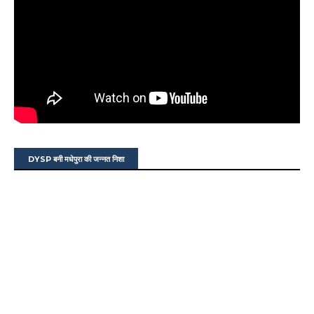
DYSP बनी मधेपुरा की जन्नत निशा