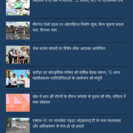
सिंहेश्वर में दो पक्षों में मारपीट: 12 घायल, 40 पर प्राथमिकी दर्ज
मीरगंज रेलवे ढाला पर ओवरब्रिज निर्माण शुरू, बिना सूचना बदला
रूट; दिनभर जाम
चेक बाउंस मामलों पर विशेष लोक अदालत आयोजित
क्रीड़ा एवं सांस्कृतिक परिषद की वार्षिक बैठक संपन्न, 15 अंतर
महाविद्यालय प्रतियोगिताओं के आयोजन को मंजूरी
खेत में धान की रोपनी के दौरान सर्पदंश से युवक की मौत, परिवार में
मचा कोहराम
एसएच-91 पर जानलेवा गड्ढा: कोल्हायपट्टी के पास जलजमाव
और अतिक्रमण से रोज हो रहे हादसे