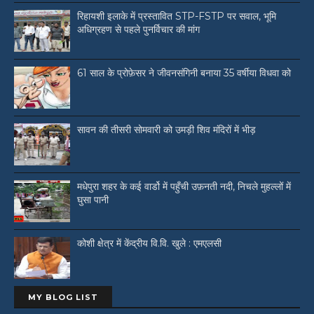
रिहायशी इलाके में प्रस्तावित STP-FSTP पर सवाल, भूमि
अधिग्रहण से पहले पुनर्विचार की मांग
61 साल के प्रोफ़ेसर ने जीवनसंगिनी बनाया 35 वर्षीया विधवा को
सावन की तीसरी सोमवारी को उमड़ी शिव मंदिरों में भीड़
मधेपुरा शहर के कई वार्डो में पहुँची उफ़नती नदी, निचले मुहल्लों में
घुसा पानी
कोशी क्षेत्र में केंद्रीय वि.वि. खुले : एमएलसी
MY BLOG LIST