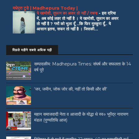
मधेपुरा टुडे | Madhepura Today |
ये खामोशी, तूफान का असर तो नहीं / रचना
-
इस दरिया
में, अब कोई लहर तो नहीं है । ये खामोशी, तूफान का असर
तो नहीं है ? गमों को भुला दूँ ..कि फिर मुस्कुरा दूँ.. ये
आसान इतना, सफर तो नहीं है । जिसकी...
पिछले महीने सबसे अधिक पढ़ी
सम्पादकीय: Madhepura Times: संघर्ष और सफलता के 14
वर्ष पूरे
‘जर, जमीन, जोरू जोर की, नहीं तो किसी और की’
महान समाजवादी नेता व आजादी के योद्धा थे स्व० भूपेंद्र नारायण
मंडल (पुण्यतिथि आज)