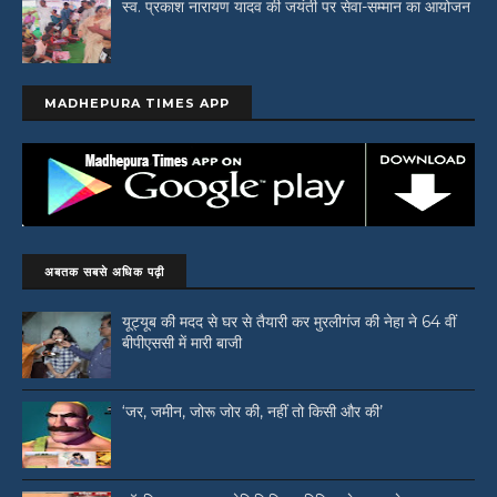
स्व. प्रकाश नारायण यादव की जयंती पर सेवा-सम्मान का आयोजन
MADHEPURA TIMES APP
अबतक सबसे अधिक पढ़ी
यूट्यूब की मदद से घर से तैयारी कर मुरलीगंज की नेहा ने 64 वीं
बीपीएससी में मारी बाजी
‘जर, जमीन, जोरू जोर की, नहीं तो किसी और की’