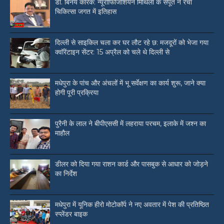
डॉ. बिनय कारक: न्यूरोफिजिशियन मिथिला के सपूत ने रचा
चिकित्सा जगत में इतिहास
दिल्ली से साइकिल चला कर घर लौट रहे छ: मजदूरों को भेजा गया
क्वॉरेंटाइन सेंटर: 15 अप्रैल को चले थे दिल्ली से
मधेपुरा के पांच और अंचलों में भू सर्वेक्षण का कार्य शुरू, जाने क्या
होगी पूरी प्रक्रिया
पुरैनी के लाल ने बीपीएससी में लहराया परचम, इलाके में जश्न का
माहौल
डीलर को दिया गया राशन कार्ड और पासबुक से आधार को जोड़ने
का निर्देश
मधेपुरा में यूनिक हीरो मोटोकॉर्प ने नए अवतार में पेश की प्रतिष्ठित
स्प्लेंडर बाइक