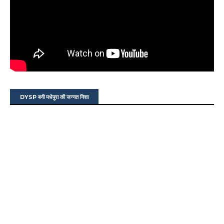
DYSP बनी मधेपुरा की जन्नत निशा