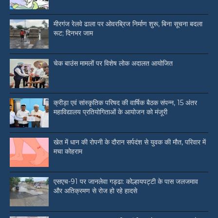
मीरगंज रेलवे ढाला पर ओवरब्रिज निर्माण शुरू, बिना सूचना बदला
रूट; दिनभर जाम
चेक बाउंस मामलों पर विशेष लोक अदालत आयोजित
क्रीड़ा एवं सांस्कृतिक परिषद की वार्षिक बैठक संपन्न, 15 अंतर
महाविद्यालय प्रतियोगिताओं के आयोजन को मंजूरी
खेत में धान की रोपनी के दौरान सर्पदंश से युवक की मौत, परिवार में
मचा कोहराम
एसएच-91 पर जानलेवा गड्ढा: कोल्हायपट्टी के पास जलजमाव
और अतिक्रमण से रोज हो रहे हादसे