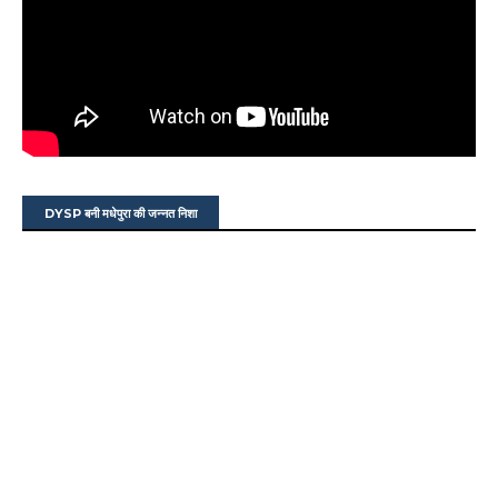
DYSP बनी मधेपुरा की जन्नत निशा