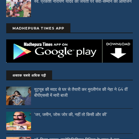
स्व. प्रकाश नारायण यादव की जयंती पर सेवा-सम्मान का आयोजन
MADHEPURA TIMES APP
अबतक सबसे अधिक पढ़ी
यूट्यूब की मदद से घर से तैयारी कर मुरलीगंज की नेहा ने 64 वीं
बीपीएससी में मारी बाजी
‘जर, जमीन, जोरू जोर की, नहीं तो किसी और की’