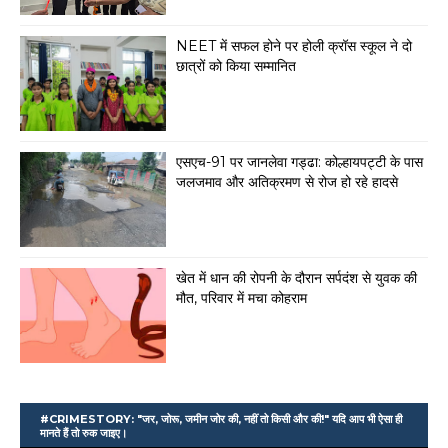
NEET में सफल होने पर होली क्रॉस स्कूल ने दो
छात्रों को किया सम्मानित
एसएच-91 पर जानलेवा गड्ढा: कोल्हायपट्टी के पास
जलजमाव और अतिक्रमण से रोज हो रहे हादसे
खेत में धान की रोपनी के दौरान सर्पदंश से युवक की
मौत, परिवार में मचा कोहराम
#CRIMESTORY: "जर, जोरू, जमीन जोर की, नहीं तो किसी और की!" यदि आप भी ऐसा ही
मानते हैं तो रुक जाइए।