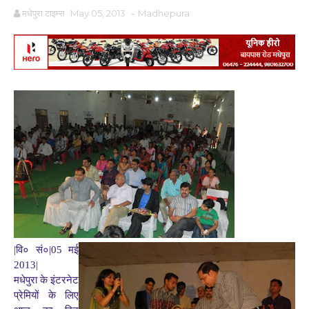
मधेपुरा टाइम्स
May 05, 2013
-
Madhepura
|वि० सं०|05 मई
2013|
मधेपुरा के इंटरनेट
प्रेमियों के लिए