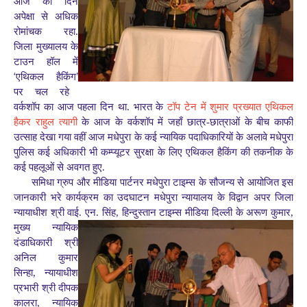
आज का दिन
अपेक्षा से अधिक
रोमांचक रहा.
जिला मुख्यालय के
टाउन हॉल में
‘
’
एथिकल हैकिंग
पर चल रहे
वर्कशॉप का आज पहला दिन था. भारत के
टॉप टेन में शुमार प्रख्यात एथिकल
हैकर राहुल त्यागी
के आज के वर्कशॉप में जहाँ छात्र-छात्राओं के बीच काफी
उत्साह देखा गया वहीं आज मधेपुरा के कई न्यायिक पदाधिकारियों के अलावे मधेपुरा
पुलिस कई अधिकारी भी कम्प्यूटर सुरक्षा के लिए एथिकल हैकिंग की तकनीक के
कई पहलूओं से अवगत हुए.
समिधा ग्रुप और मीडिया पार्टनर मधेपुरा टाइम्स के सौजन्य से आयोजित
इस
जानकारी भरे कार्यक्रम का उदघाटन मधेपुरा न्यायालय के विद्वान अपर जिला
न्यायाधीश श्री वाई. एन. सिंह, हिन्दुस्तान टाइम्स मीडिया दिल्ली के अरूण कुमार,
मुख्य न्यायिक
दंडाधिकारी श्री
अनिल कुमार
सिन्हा, न्यायाधीश
प्रभारी श्री दीपक
कालरा, न्यायिक