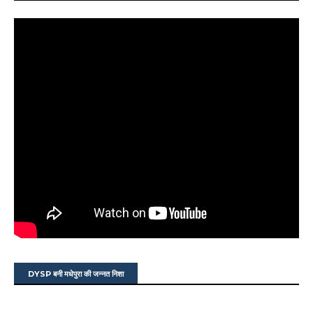
DYSP बनी मधेपुरा की जन्नत निशा