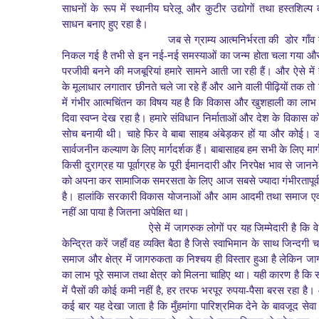
साधनों के रूप में स्थानीय घरेलू और कुटीर उद्योगों तथा हस्तशिल्प
क
साधन बनाए हुए रहा है।
जब से ग्राम्य आत्मनिर्भरता की डोर गाँव क
निकल
गई है तभी से इन नई-नई समस्याओं का जन्म होता चला गया औ
परजीवी बनने की मजबूरियां हमारे सामने आती जा रही हैं। और ऐसे में
के मूलाधार लगातार छीनते चले जा रहे हैं और आने
वाली पीढ़ियों तक तो
में गंभीर आत्मचिंतन का विषय यह है कि विकास और
खुशहाली का लाभ उस 
दिवा स्वप्न देख रहा है।
हमारे संविधान निर्माताओं और देश के विकास क
सोच बनायी थी। चाहे फिर
वे बाबा साहब अंबेड़कर हों या और कोई। डॉ.
सार्वजनीन कल्याण के लिए
मार्गदर्शक हैं। बाबासाहब हम सभी के लिए मार्ग
किसी दुराग्रह या
पूर्वाग्रह के पूरी ईमानदारी और निरपेक्ष भाव से ज
को अपना कर सामाजिक
समरसता के लिए आज सबसे ज्यादा गंभीरतापूर
है।
हालांकि सरकारी विकास योजनाओं और आम आदमी तथा समाज एवं क्
नहीं आ पाया है जितना
अपेक्षित था।
ऐसे में जागरुक लोगों पर यह जिम्मेदारी है कि 
केन्द्रित करें जहाँ वह
व्यक्ति बैठा है जिसे स्वाभिमान के साथ जिन्दग
समाज और क्षेत्र में जागरुकता क
निश्चय ही विस्तार हुआ है लेकिन 
का लाभ पूरे समाज तथा क्षेत्र को
मिलना चाहिए था। यही कारण है कि 
,
में पैसों की कोई कमी नहीं है
हर तरफ भरपूर रुपया-पैसा
बरस रहा है। 
कई बार यह देखा जाता है कि मुँहमांगा पारिश्रमिक देने के बावजूद सेवा