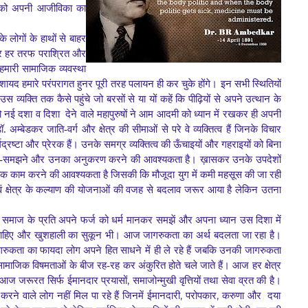
ो अपनी आजीविका का
े लोगों के हाथों से बाहर
र हर तरफ पराश्रित
और
हमारी सामाजिक व्यवस्था
 शायद हमारे परंपरागत हुनर पूरी तरह पलायन ही कर चुके
होंगे। इन सभी स्थितियों
व्यक्ति तक कैसे पहुंचे जो बरसों से या यों कहें कि
पीढ़ियों से अपने उत्थान के
ो नई दशा व दिशा देने वाले
महापुरुषों ने आम आदमी को ध्यान में रखकर ही अपनी
 अम्बेडकर जाति-वर्ग और क्षेत्र
की सीमाओं से परे वे व्यक्तित्व हैं जिनके विचार
द्रष्टा और प्रेरक हैं।
उनके समग्र व्यक्तित्व की ऊँचाइयों और गहराइयों को बिना
ानने-समझने और उनका
अनुकरण करने की आवश्यकता है। ख़ासकर उनके उपदेशों
्वक काम करने की आवश्यकता है
जिसकी कि मौजूदा युग में कमी महसूस की जा रही
षेत्र के कल्याण
की योजनाओं की वजह से बदलाव जरूर आया है लेकिन उतना
वे समाज के प्रति अपने फर्ज
को धर्म मानकर समझें और अपना ध्यान उस दिशा में
ी चाहिए और खुशहाली का
सुकून भी।
आज जागरुकता का अर्थ बदलता जा रहा है।
जागरुकता का फायदा लोग अपने हित साधने
में ही ले रहे हैं जबकि उनकी जागरुकता
सामाजिक विषमताओं के बीज रह-रह कर
अंकुरित होते चले जाते हैं।
आज हर क्षेत्र
,
आज जरूरत सिर्फ ईमानदार प्रयासों
समाजोन्मुखी वृत्तियों तथा
सेवा व्रत की है।
,
,
करने वाले लोग नहीं मिल पा रहे हैं जिनमें ईमानदारी
परोपकार
करुणा और
दया