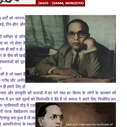
,
र्दों
को जानना
,
ड़े
दीन-हीन और
शी
फण्डिंग से जीने
 का जो क्षेत्र है
सा ही क्यों न हो।
र के
बीच की खाई
यकताओं को पूरा
ं।
ी है जो सक्षम हैं
क
गरीब और अमीर
ही हमारे लिए हो
यता और संस्कृति की धाराओं में हर वर्ग तथा हर किस्म के लोगों
के कल्याण की
त में उन सारे मूल्यों को तिलांजलि दे बैठे हैं जो समाज ने हमारे
लिए
निर्धारित कर
्रतिस्पर्धी दौड़ में एक
सरी तरफ वैश्वीकरण
तथा
्रिशंकु बना हुआ है तो वह
और आत्मनिर्भरता के
स्थायी