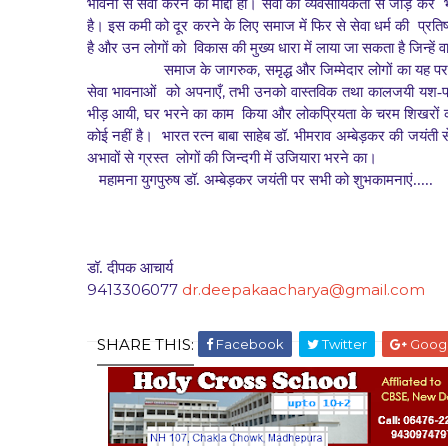
भावना से सेवा करने का माद्दा हो। सेवा को व्यवसायिकता से जोड़ कर
है। इस कमी को दूर करने के लिए समाज में फिर से सेवा धर्म की
प्रति
है और उन लोगों को
विकास की मुख्य धारा में लाया जा सकता है जिन्हें व
,
समाज के जागरुक
समृद्ध और जिम्मेदार लोगों का यह परम
,
सेवा भावनाओं
को अपनाएँ
तभी उनको वास्तविक तथा कालजयी यश-प्रत
,
भीड़ आयी
घर भरने का काम
किया और लोकप्रियता के चरम शिखरों
कोई नहीं है।
भारत रत्न बाबा साहेब डॉ. भीमराव अम्बेड़कर की जयंती
अभावों से ग्रस्त
लोगों की जिन्दगी में उजियारा भरने का।
महामना युगपुरुष डॉ. अम्बेड़कर जयंती पर सभी को शुभकामनाएं.....
डॉ. दीपक आचार्य
9413306077
dr.deepakaacharya@gmail.com
SHARE THIS:
Facebook
Twitter
Goog