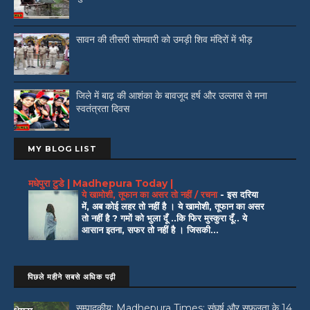
सावन की तीसरी सोमवारी को उमड़ी शिव मंदिरों में भीड़
जिले में बाढ़ की आशंका के बावजूद हर्ष और उल्लास से मना
स्वतंत्रता दिवस
MY BLOG LIST
मधेपुरा टुडे | Madhepura Today |
ये खामोशी, तूफान का असर तो नहीं / रचना
-
इस दरिया
में, अब कोई लहर तो नहीं है । ये खामोशी, तूफान का असर
तो नहीं है ? गमों को भुला दूँ ..कि फिर मुस्कुरा दूँ.. ये
आसान इतना, सफर तो नहीं है । जिसकी...
पिछले महीने सबसे अधिक पढ़ी
सम्पादकीय: Madhepura Times: संघर्ष और सफलता के 14