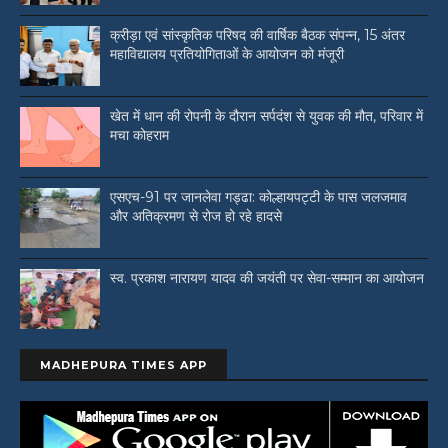
क्रीड़ा एवं सांस्कृतिक परिषद की वार्षिक बैठक संपन्न, 15 अंतर
महाविद्यालय प्रतियोगिताओं के आयोजन को मंजूरी
खेत में धान की रोपनी के दौरान सर्पदंश से युवक की मौत, परिवार में
मचा कोहराम
एसएच-91 पर जानलेवा गड्ढा: कोल्हायपट्टी के पास जलजमाव
और अतिक्रमण से रोज हो रहे हादसे
स्व. प्रकाश नारायण यादव की जयंती पर सेवा-सम्मान का आयोजन
MADHEPURA TIMES APP