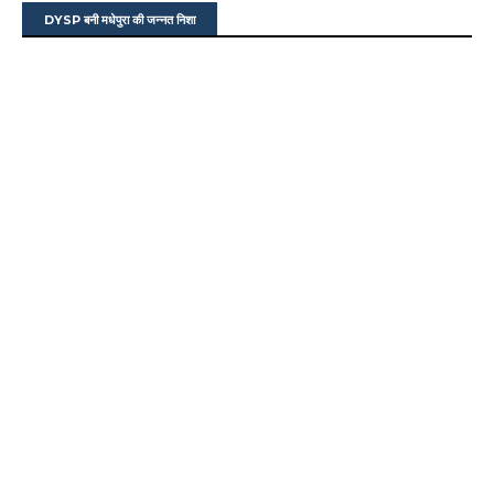
DYSP बनी मधेपुरा की जन्नत निशा