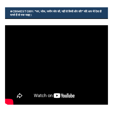
#CRIMESTORY: "जर, जोरू, जमीन जोर की, नहीं तो किसी और की!" यदि आप भी ऐसा ही
मानते हैं तो रुक जाइए।