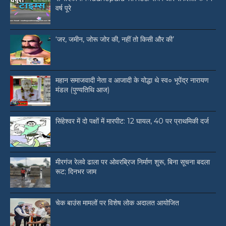
वर्ष पूरे
‘जर, जमीन, जोरू जोर की, नहीं तो किसी और की’
महान समाजवादी नेता व आजादी के योद्धा थे स्व० भूपेंद्र नारायण
मंडल (पुण्यतिथि आज)
सिंहेश्वर में दो पक्षों में मारपीट: 12 घायल, 40 पर प्राथमिकी दर्ज
मीरगंज रेलवे ढाला पर ओवरब्रिज निर्माण शुरू, बिना सूचना बदला
रूट; दिनभर जाम
चेक बाउंस मामलों पर विशेष लोक अदालत आयोजित