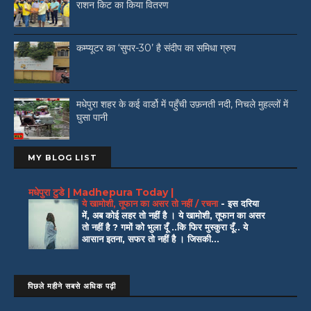
राशन किट का किया वितरण
कम्प्यूटर का ‘सुपर-30’ है संदीप का समिधा ग्रुप
मधेपुरा शहर के कई वार्डो में पहुँची उफ़नती नदी, निचले मुहल्लों में
घुसा पानी
MY BLOG LIST
मधेपुरा टुडे | Madhepura Today |
ये खामोशी, तूफान का असर तो नहीं / रचना
-
इस दरिया
में, अब कोई लहर तो नहीं है । ये खामोशी, तूफान का असर
तो नहीं है ? गमों को भुला दूँ ..कि फिर मुस्कुरा दूँ.. ये
आसान इतना, सफर तो नहीं है । जिसकी...
पिछले महीने सबसे अधिक पढ़ी