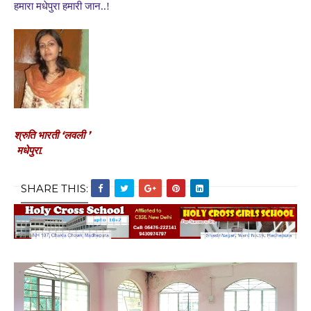
हमारा मधेपुरा हमारी जान..!
‘
’
श्रुति भारती
लवली
मधेपुरा.
SHARE THIS: