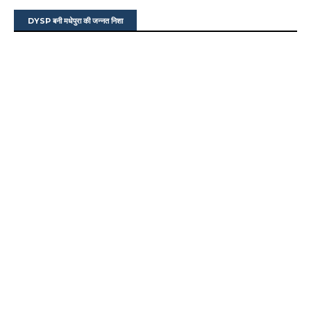
DYSP बनी मधेपुरा की जन्नत निशा