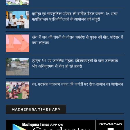
क्रीड़ा एवं सांस्कृतिक परिषद की वार्षिक बैठक संपन्न, 15 अंतर
महाविद्यालय प्रतियोगिताओं के आयोजन को मंजूरी
खेत में धान की रोपनी के दौरान सर्पदंश से युवक की मौत, परिवार में
मचा कोहराम
एसएच-91 पर जानलेवा गड्ढा: कोल्हायपट्टी के पास जलजमाव
और अतिक्रमण से रोज हो रहे हादसे
स्व. प्रकाश नारायण यादव की जयंती पर सेवा-सम्मान का आयोजन
MADHEPURA TIMES APP