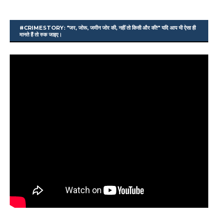
#CRIMESTORY: "जर, जोरू, जमीन जोर की, नहीं तो किसी और की!" यदि आप भी ऐसा ही
मानते हैं तो रुक जाइए।