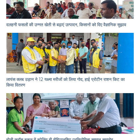
दलहनी फसलों की उन्नत खेती से बढ़ाएं उत्पादन, किसानों को दिए वैज्ञानिक सुझाव
लायंस क्लब उड़ान ने 12 यक्ष्मा मरीजों को लिया गोद, हाई प्रोटीन राशन किट का
किया वितरण
होली क्रॉस स्कूल में स्पेलिंग बी चैम्पियनशिप प्रतियोगिता सम्मान समारोह