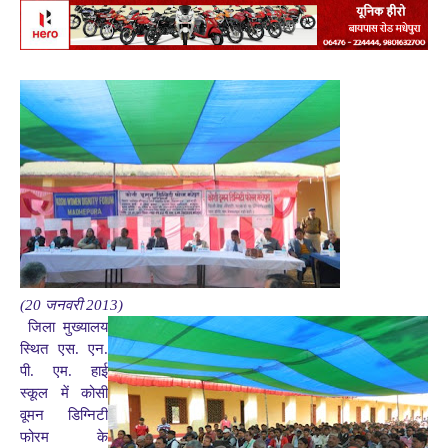
(20 जनवरी 2013)
जिला मुख्यालय
स्थित एस. एन.
पी. एम. हाई
स्कूल में कोसी
वूमन डिग्निटी
फोरम के