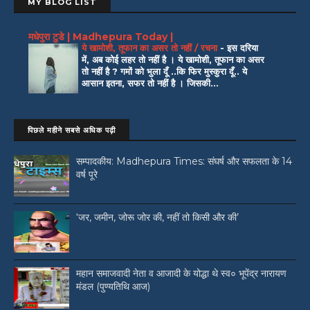
MY BLOG LIST
मधेपुरा टुडे | Madhepura Today |
ये खामोशी, तूफान का असर तो नहीं / रचना
-
इस दरिया
में, अब कोई लहर तो नहीं है । ये खामोशी, तूफान का असर
तो नहीं है ? गमों को भुला दूँ ..कि फिर मुस्कुरा दूँ.. ये
आसान इतना, सफर तो नहीं है । जिसकी...
पिछले महीने सबसे अधिक पढ़ी
सम्पादकीय: Madhepura Times: संघर्ष और सफलता के 14
वर्ष पूरे
‘जर, जमीन, जोरू जोर की, नहीं तो किसी और की’
महान समाजवादी नेता व आजादी के योद्धा थे स्व० भूपेंद्र नारायण
मंडल (पुण्यतिथि आज)