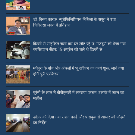
डॉ. बिनय कारक: न्यूरोफिजिशियन मिथिला के सपूत ने रचा
चिकित्सा जगत में इतिहास
दिल्ली से साइकिल चला कर घर लौट रहे छ: मजदूरों को भेजा गया
क्वॉरेंटाइन सेंटर: 15 अप्रैल को चले थे दिल्ली से
मधेपुरा के पांच और अंचलों में भू सर्वेक्षण का कार्य शुरू, जाने क्या
होगी पूरी प्रक्रिया
पुरैनी के लाल ने बीपीएससी में लहराया परचम, इलाके में जश्न का
माहौल
डीलर को दिया गया राशन कार्ड और पासबुक से आधार को जोड़ने
का निर्देश