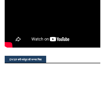
DYSP बनी मधेपुरा की जन्नत निशा