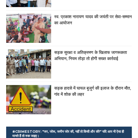
स्व. प्रकाश नारायण यादव की जयंती पर सेवा-सम्मान
का आयोजन
सड़क सुरक्षा व अतिक्रमण के खिलाफ जागरूकता
अभियान, नियम तोड़ा तो होगी सख्त कार्रवाई
सड़क हादसे में घायल बुजुर्ग की इलाज के दौरान मौत,
गांव में शोक की लहर
#CRIMESTORY: "जर, जोरू, जमीन जोर की, नहीं तो किसी और की!" यदि आप भी ऐसा ही
मानते हैं तो रुक जाइए।