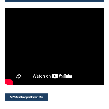
DYSP बनी मधेपुरा की जन्नत निशा