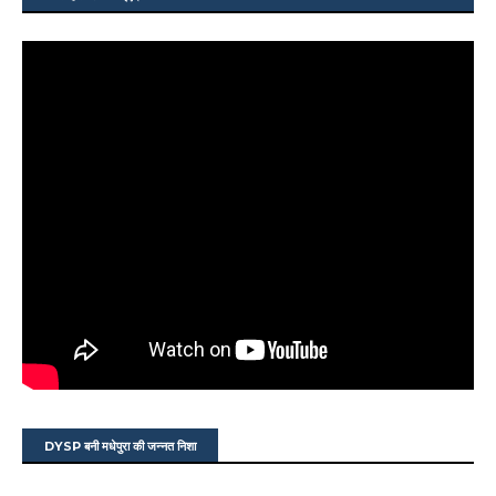
DYSP बनी मधेपुरा की जन्नत निशा