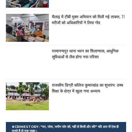
घैलाढ़ में टीबी मुक्त अभियान को मिली नई ताकत, 11
मरीजों को अधिकारियों ने लिया गोद
परमानन्दपुर थाना भवन का शिलान्यास, आधुनिक
सुविधाओं से लैस होगा नया परिसर
राजकीय डिग्री कॉलेज कुमारखंड का शुभारंभ: उच्च
शिक्षा के क्षेत्र में खुला नया अध्याय
#CRIMESTORY: "जर, जोरू, जमीन जोर की, नहीं तो किसी और की!" यदि आप भी ऐसा ही
मानते हैं तो रुक जाइए।