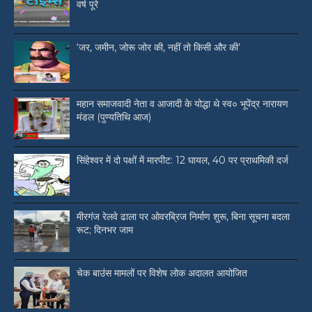
वर्ष पूरे
‘जर, जमीन, जोरू जोर की, नहीं तो किसी और की’
महान समाजवादी नेता व आजादी के योद्धा थे स्व० भूपेंद्र नारायण
मंडल (पुण्यतिथि आज)
सिंहेश्वर में दो पक्षों में मारपीट: 12 घायल, 40 पर प्राथमिकी दर्ज
मीरगंज रेलवे ढाला पर ओवरब्रिज निर्माण शुरू, बिना सूचना बदला
रूट; दिनभर जाम
चेक बाउंस मामलों पर विशेष लोक अदालत आयोजित