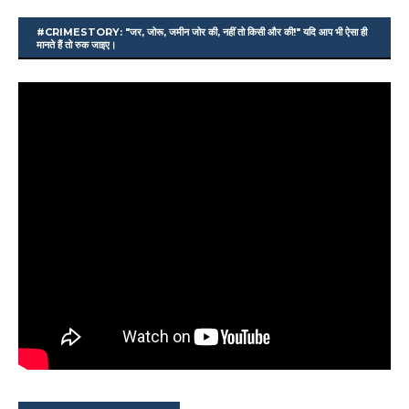
#CRIMESTORY: "जर, जोरू, जमीन जोर की, नहीं तो किसी और की!" यदि आप भी ऐसा ही
मानते हैं तो रुक जाइए।