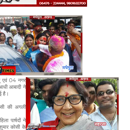
द् एवं 04 नगर
 आधी आबादी ने
ई है।
ोसी की अगली
ा पार्षदों ने
शुमार कोसी के