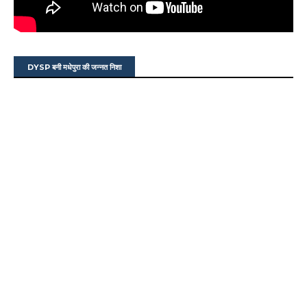
DYSP बनी मधेपुरा की जन्नत निशा