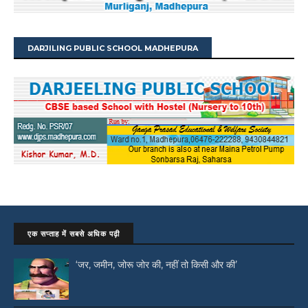
DARJILING PUBLIC SCHOOL MADHEPURA
एक सप्ताह में सबसे अधिक पढ़ी
‘जर, जमीन, जोरू जोर की, नहीं तो किसी और की’