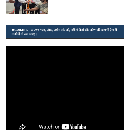
#CRIMESTORY: "जर, जोरू, जमीन जोर की, नहीं तो किसी और की!" यदि आप भी ऐसा ही
मानते हैं तो रुक जाइए।