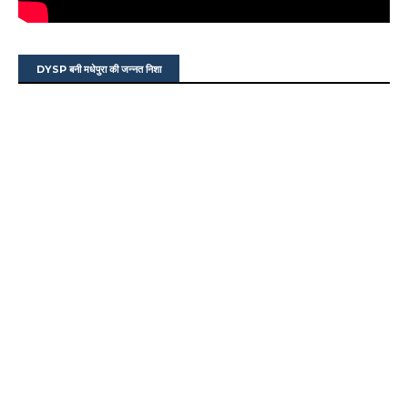
DYSP बनी मधेपुरा की जन्नत निशा