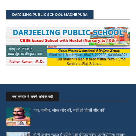
DARJILING PUBLIC SCHOOL MADHEPURA
एक सप्ताह में सबसे अधिक पढ़ी
‘जर, जमीन, जोरू जोर की, नहीं तो किसी और की’
होली क्रॉस स्कूल में स्पेलिंग बी चैम्पियनशिप प्रतियोगिता सम्मान