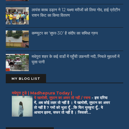
लायंस क्लब उड़ान ने 12 यक्ष्मा मरीजों को लिया गोद, हाई प्रोटीन
राशन किट का किया वितरण
कम्प्यूटर का ‘सुपर-30’ है संदीप का समिधा ग्रुप
मधेपुरा शहर के कई वार्डो में पहुँची उफ़नती नदी, निचले मुहल्लों में
घुसा पानी
MY BLOG LIST
मधेपुरा टुडे | Madhepura Today |
ये खामोशी, तूफान का असर तो नहीं / रचना
-
इस दरिया
में, अब कोई लहर तो नहीं है । ये खामोशी, तूफान का असर
तो नहीं है ? गमों को भुला दूँ ..कि फिर मुस्कुरा दूँ.. ये
आसान इतना, सफर तो नहीं है । जिसकी...