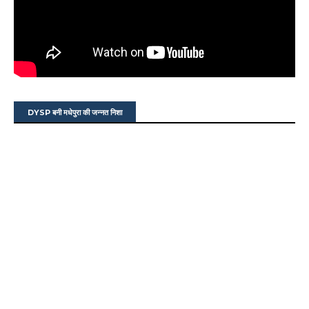
DYSP बनी मधेपुरा की जन्नत निशा