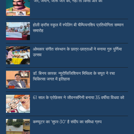
‘जर, जमीन, जोरू जोर की, नहीं तो किसी और की’
होली क्रॉस स्कूल में स्पेलिंग बी चैम्पियनशिप प्रतियोगिता सम्मान
समारोह
ओमकार संगीत संस्थान के छात्र-छात्राओं ने मनाया गुरु पूर्णिमा
उत्सव
डॉ. बिनय कारक: न्यूरोफिजिशियन मिथिला के सपूत ने रचा
चिकित्सा जगत में इतिहास
61 साल के प्रोफ़ेसर ने जीवनसंगिनी बनाया 35 वर्षीया विधवा को
कम्प्यूटर का ‘सुपर-30’ है संदीप का समिधा ग्रुप