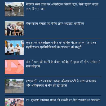
मीरगंज रेलवे ढाला पर ओवरब्रिज निर्माण शुरू, बिना सूचना बदला
रूट; दिनभर जाम
चेक बाउंस मामलों पर विशेष लोक अदालत आयोजित
क्रीड़ा एवं सांस्कृतिक परिषद की वार्षिक बैठक संपन्न, 15 अंतर
महाविद्यालय प्रतियोगिताओं के आयोजन को मंजूरी
खेत में धान की रोपनी के दौरान सर्पदंश से युवक की मौत, परिवार में
मचा कोहराम
एसएच-91 पर जानलेवा गड्ढा: कोल्हायपट्टी के पास जलजमाव
और अतिक्रमण से रोज हो रहे हादसे
स्व. प्रकाश नारायण यादव की जयंती पर सेवा-सम्मान का आयोजन