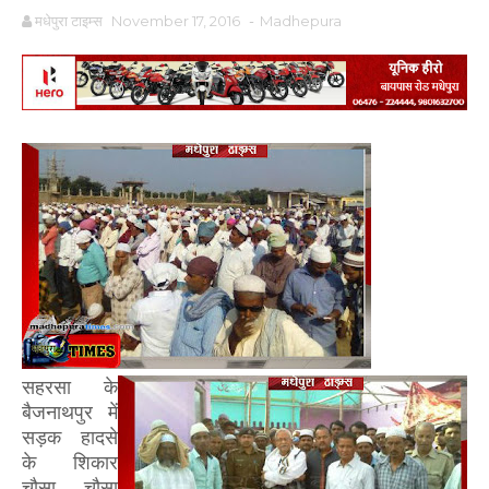
मधेपुरा टाइम्स
November 17, 2016
-
Madhepura
सहरसा के
बैजनाथपुर में
सड़क हादसे
के शिकार
चौसा चौसा