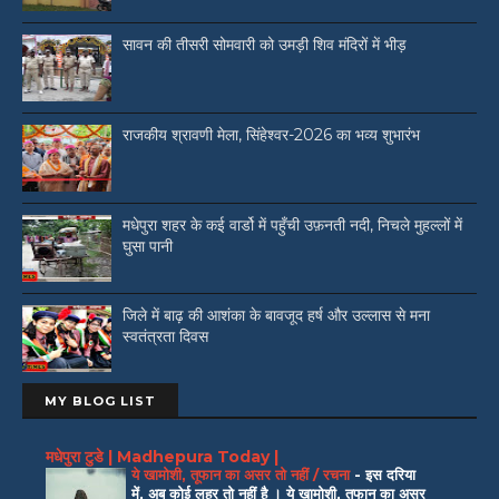
सावन की तीसरी सोमवारी को उमड़ी शिव मंदिरों में भीड़
राजकीय श्रावणी मेला, सिंहेश्वर-2026 का भव्य शुभारंभ
मधेपुरा शहर के कई वार्डो में पहुँची उफ़नती नदी, निचले मुहल्लों में
घुसा पानी
जिले में बाढ़ की आशंका के बावजूद हर्ष और उल्लास से मना
स्वतंत्रता दिवस
MY BLOG LIST
मधेपुरा टुडे | Madhepura Today |
ये खामोशी, तूफान का असर तो नहीं / रचना
-
इस दरिया
में, अब कोई लहर तो नहीं है । ये खामोशी, तूफान का असर