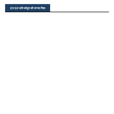
DYSP बनी मधेपुरा की जन्नत निशा