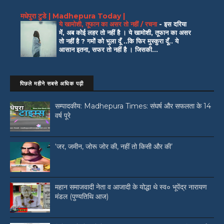
मधेपुरा टुडे | Madhepura Today |
ये खामोशी, तूफान का असर तो नहीं / रचना
-
इस दरिया
में, अब कोई लहर तो नहीं है । ये खामोशी, तूफान का असर
तो नहीं है ? गमों को भुला दूँ ..कि फिर मुस्कुरा दूँ.. ये
आसान इतना, सफर तो नहीं है । जिसकी...
पिछले महीने सबसे अधिक पढ़ी
सम्पादकीय: Madhepura Times: संघर्ष और सफलता के 14
वर्ष पूरे
‘जर, जमीन, जोरू जोर की, नहीं तो किसी और की’
महान समाजवादी नेता व आजादी के योद्धा थे स्व० भूपेंद्र नारायण
मंडल (पुण्यतिथि आज)