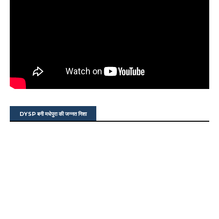
DYSP बनी मधेपुरा की जन्नत निशा