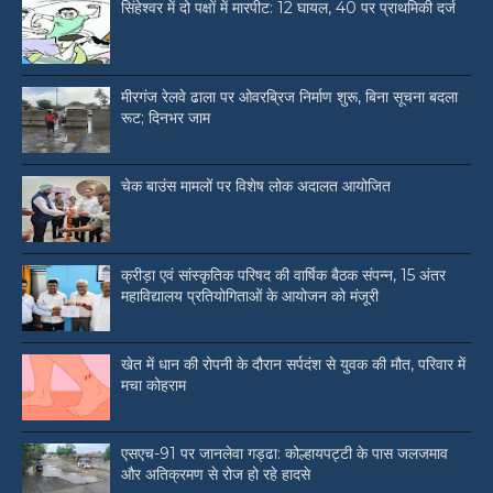
सिंहेश्वर में दो पक्षों में मारपीट: 12 घायल, 40 पर प्राथमिकी दर्ज
मीरगंज रेलवे ढाला पर ओवरब्रिज निर्माण शुरू, बिना सूचना बदला
रूट; दिनभर जाम
चेक बाउंस मामलों पर विशेष लोक अदालत आयोजित
क्रीड़ा एवं सांस्कृतिक परिषद की वार्षिक बैठक संपन्न, 15 अंतर
महाविद्यालय प्रतियोगिताओं के आयोजन को मंजूरी
खेत में धान की रोपनी के दौरान सर्पदंश से युवक की मौत, परिवार में
मचा कोहराम
एसएच-91 पर जानलेवा गड्ढा: कोल्हायपट्टी के पास जलजमाव
और अतिक्रमण से रोज हो रहे हादसे