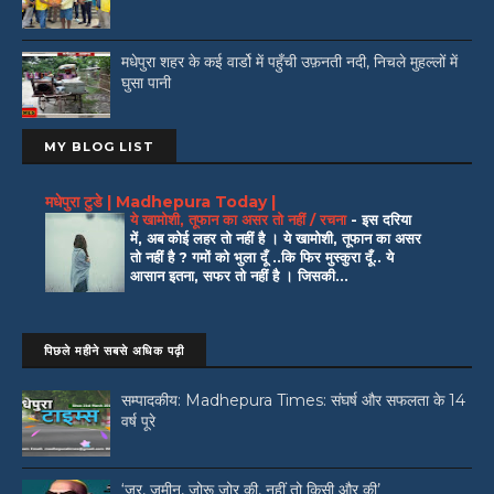
मधेपुरा शहर के कई वार्डो में पहुँची उफ़नती नदी, निचले मुहल्लों में
घुसा पानी
MY BLOG LIST
मधेपुरा टुडे | Madhepura Today |
ये खामोशी, तूफान का असर तो नहीं / रचना
-
इस दरिया
में, अब कोई लहर तो नहीं है । ये खामोशी, तूफान का असर
तो नहीं है ? गमों को भुला दूँ ..कि फिर मुस्कुरा दूँ.. ये
आसान इतना, सफर तो नहीं है । जिसकी...
पिछले महीने सबसे अधिक पढ़ी
सम्पादकीय: Madhepura Times: संघर्ष और सफलता के 14
वर्ष पूरे
‘जर, जमीन, जोरू जोर की, नहीं तो किसी और की’