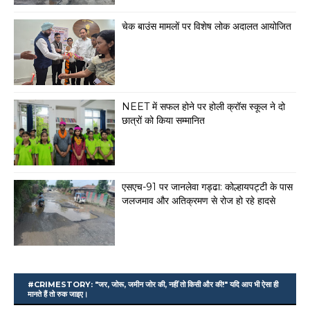
चेक बाउंस मामलों पर विशेष लोक अदालत आयोजित
NEET में सफल होने पर होली क्रॉस स्कूल ने दो
छात्रों को किया सम्मानित
एसएच-91 पर जानलेवा गड्ढा: कोल्हायपट्टी के पास
जलजमाव और अतिक्रमण से रोज हो रहे हादसे
#CRIMESTORY: "जर, जोरू, जमीन जोर की, नहीं तो किसी और की!" यदि आप भी ऐसा ही
मानते हैं तो रुक जाइए।