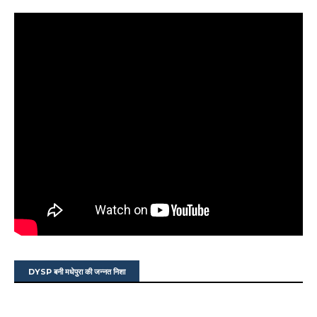
DYSP बनी मधेपुरा की जन्नत निशा