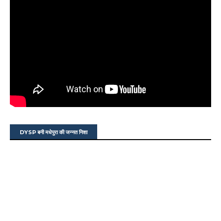
DYSP बनी मधेपुरा की जन्नत निशा