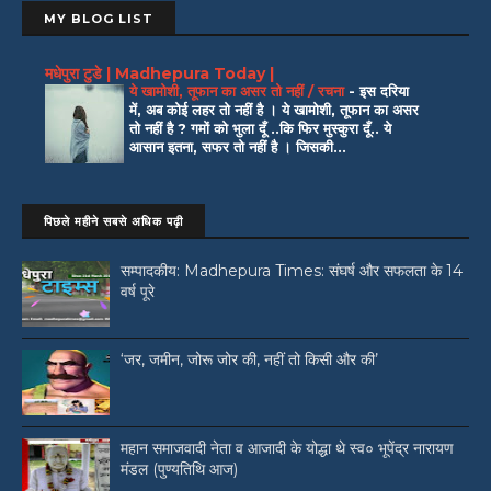
MY BLOG LIST
मधेपुरा टुडे | Madhepura Today |
ये खामोशी, तूफान का असर तो नहीं / रचना
-
इस दरिया
में, अब कोई लहर तो नहीं है । ये खामोशी, तूफान का असर
तो नहीं है ? गमों को भुला दूँ ..कि फिर मुस्कुरा दूँ.. ये
आसान इतना, सफर तो नहीं है । जिसकी...
पिछले महीने सबसे अधिक पढ़ी
सम्पादकीय: Madhepura Times: संघर्ष और सफलता के 14
वर्ष पूरे
‘जर, जमीन, जोरू जोर की, नहीं तो किसी और की’
महान समाजवादी नेता व आजादी के योद्धा थे स्व० भूपेंद्र नारायण
मंडल (पुण्यतिथि आज)