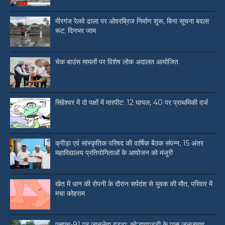
मीरगंज रेलवे ढाला पर ओवरब्रिज निर्माण शुरू, बिना सूचना बदला
रूट; दिनभर जाम
चेक बाउंस मामलों पर विशेष लोक अदालत आयोजित
सिंहेश्वर में दो पक्षों में मारपीट: 12 घायल, 40 पर प्राथमिकी दर्ज
क्रीड़ा एवं सांस्कृतिक परिषद की वार्षिक बैठक संपन्न, 15 अंतर
महाविद्यालय प्रतियोगिताओं के आयोजन को मंजूरी
खेत में धान की रोपनी के दौरान सर्पदंश से युवक की मौत, परिवार में
मचा कोहराम
एसएच-91 पर जानलेवा गड्ढा: कोल्हायपट्टी के पास जलजमाव