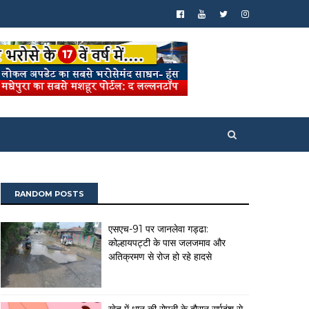
RANDOM POSTS
एसएच-91 पर जानलेवा गड्ढा:
कोल्हायपट्टी के पास जलजमाव और
अतिक्रमण से रोज हो रहे हादसे