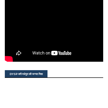
DYSP बनी मधेपुरा की जन्नत निशा