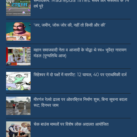
सम्पादकीय: Madhepura Times: संघर्ष और सफलता के 14
वर्ष पूरे
‘जर, जमीन, जोरू जोर की, नहीं तो किसी और की’
महान समाजवादी नेता व आजादी के योद्धा थे स्व० भूपेंद्र नारायण
मंडल (पुण्यतिथि आज)
सिंहेश्वर में दो पक्षों में मारपीट: 12 घायल, 40 पर प्राथमिकी दर्ज
मीरगंज रेलवे ढाला पर ओवरब्रिज निर्माण शुरू, बिना सूचना बदला
रूट; दिनभर जाम
चेक बाउंस मामलों पर विशेष लोक अदालत आयोजित