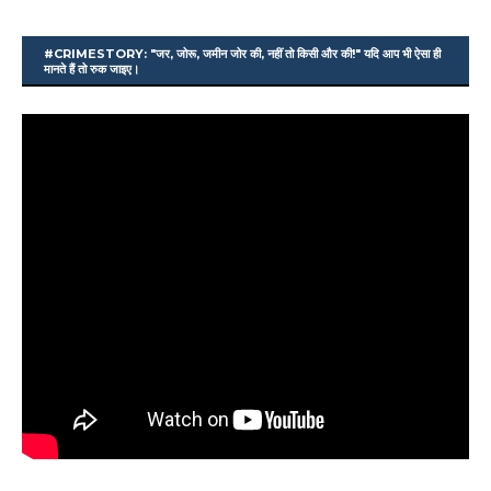
#CRIMESTORY: "जर, जोरू, जमीन जोर की, नहीं तो किसी और की!" यदि आप भी ऐसा ही
मानते हैं तो रुक जाइए।