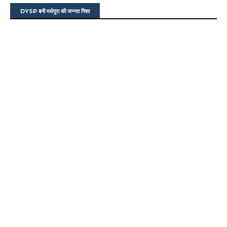
DYSP बनी मधेपुरा की जन्नत निशा