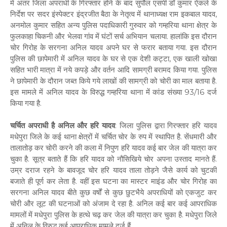
में अंतर जिला अपराधी के गिरफ्तार होने के बाद सुपौल एसपी डॉ कुमार ऐकले के
निर्देश पर सदर इंस्पेक्टर इंद्रजीत बैठा के नेतृत्व में थानाध्यक्ष राम इकबाल यादव,
अनमोल कुमार सहित अन्य पुलिस पदाधिकारी गुरुवार को गम्हरिया थाना क्षेत्र के
फुलकाहा चिकनी और भेलवा गांव में घंटों सर्च अभियान चलाया. हालांकि इस दौरान
चोर गिरोह के सरगना अनिल यादव अपने घर से फरार बताया गया. इस दौरान
पुलिस की छापेमारी में अनिल यादव के घर से एक देशी कट्टा, एक खाली खोखा
सहित भारी मात्रा में नये कपड़े और वर्तन आदि सामग्री बरामद किया गया. पुलिस
ने छापेमारी के दौरान जब्त किये गये लाखों की सामग्री को चोरी का माल बताया है.
इस मामले में अनिल यादव के विरुद्ध गम्हरिया थाना में कांड संख्या 93/16 दर्ज
किया गया है.
चर्चित अपराधी है अनिल और हरि यादव
: जिला पुलिस द्वारा गिरफ्तार हरि यादव
मधेपुरा जिले के कई थाना क्षेत्रों में चर्चित चोर के रुप में स्थापित है. सेंधमारी और
तालातोड़ कर चोरी करने की कला में निपुण हरि यादव कई बार जेल की यात्रा कर
चुका है. सूत्र बताते हैं कि हरि यादव को नौसिखिये चोर अपना उस्ताद मानते हैं.
उम्र दराज रहने के बावजूद चोर हरि यादव ताला तोड़ने जैसे कार्य को चुटकी
बजाते ही पूर्ण कर लेता है. वहीं इस घटना का मास्टर माइंड और चोर गिरोह का
सरगना अनिल यादव बीते कुछ वर्षों से कुछ छुटभैये अपराधियों को एकजुट कर
चोरी और लूट की घटनाओं को अंजाम दे रहा है. अनिल कई बार कई आपराधिक
मामलों में मधेपुरा पुलिस के हत्थे चढ़ कर जेल की यात्रा कर चुका है. मधेपुरा जिले
में अनिल के विरुद्ध कई आपराधिक मामले दर्ज हैं.