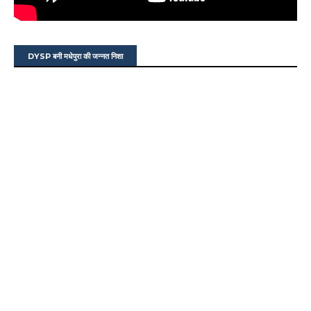
DYSP बनी मधेपुरा की जन्नत निशा