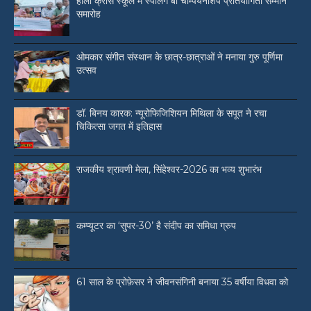
होली क्रॉस स्कूल में स्पेलिंग बी चैम्पियनशिप प्रतियोगिता सम्मान
समारोह
ओमकार संगीत संस्थान के छात्र-छात्राओं ने मनाया गुरु पूर्णिमा
उत्सव
डॉ. बिनय कारक: न्यूरोफिजिशियन मिथिला के सपूत ने रचा
चिकित्सा जगत में इतिहास
राजकीय श्रावणी मेला, सिंहेश्वर-2026 का भव्य शुभारंभ
कम्प्यूटर का ‘सुपर-30’ है संदीप का समिधा ग्रुप
61 साल के प्रोफ़ेसर ने जीवनसंगिनी बनाया 35 वर्षीया विधवा को