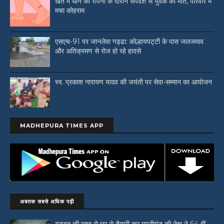
खेत में धान की रोपनी के दौरान सर्पदंश से युवक की मौत, परिवार में
मचा कोहराम
एसएच-91 पर जानलेवा गड्ढा: कोल्हायपट्टी के पास जलजमाव
और अतिक्रमण से रोज हो रहे हादसे
स्व. प्रकाश नारायण यादव की जयंती पर सेवा-सम्मान का आयोजन
MADHEPURA TIMES APP
अबतक सबसे अधिक पढ़ी