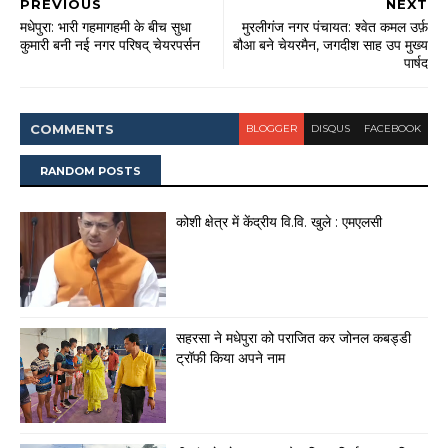
PREVIOUS
NEXT
मधेपुरा: भारी गहमागहमी के बीच सुधा
मुरलीगंज नगर पंचायत: श्वेत कमल उर्फ़
कुमारी बनी नई नगर परिषद् चेयरपर्सन
बौआ बने चेयरमैन, जगदीश साह उप मुख्य
पार्षद
COMMENT
S
BLOGGER
DISQUS
FACEBOOK
RANDOM POSTS
कोशी क्षेत्र में केंद्रीय वि.वि. खुले : एमएलसी
सहरसा ने मधेपुरा को पराजित कर जोनल कबड्डी
ट्रॉफी किया अपने नाम