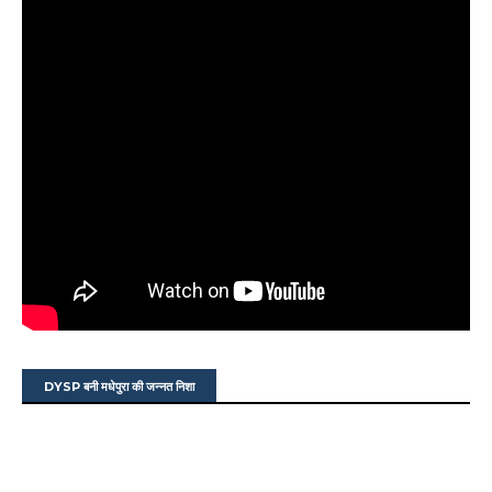
DYSP बनी मधेपुरा की जन्नत निशा