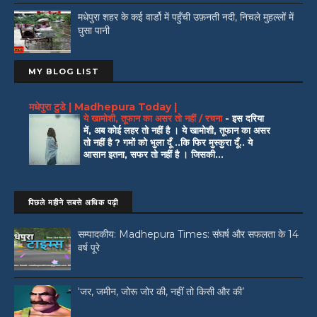
मधेपुरा शहर के कई वार्डो में पहुँची उफ़नती नदी, निचले मुहल्लों में
घुसा पानी
MY BLOG LIST
मधेपुरा टुडे | Madhepura Today |
ये खामोशी, तूफान का असर तो नहीं / रचना
-
इस दरिया
में, अब कोई लहर तो नहीं है । ये खामोशी, तूफान का असर
तो नहीं है ? गमों को भुला दूँ ..कि फिर मुस्कुरा दूँ.. ये
आसान इतना, सफर तो नहीं है । जिसकी...
पिछले महीने सबसे अधिक पढ़ी
सम्पादकीय: Madhepura Times: संघर्ष और सफलता के 14
वर्ष पूरे
‘जर, जमीन, जोरू जोर की, नहीं तो किसी और की’