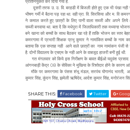
प्रतिनियुकत कर दिया गया है.
दूसरी तरफ उ. उ. वि. बरहडी में बिजली होते हुए एक भी पंखा नही रह
भीषण गर्मी में बैठना पड़ रहा था. वही प्रा. वि. सिरसिया और म. वि कमरगा
ने कमाल करते हुए छात्रों के लिए पानी वाला सब्जी और अपने लिय
सब्जी बनवाया था. बता दें कि मधेपुरा में जिलाधिकारी तक मध्यान्ह भोज
बने खाना को बच्चों के साथ बैठकर खा रहे हैं ताकि भोजन का स्तर बे
कमरगामा में प्रभारी शिक्षक प्रभु कुमार ने नामांकित बच्चों के नाम
बताया कि एक सप्ताह नही आने वाले छात्रों का नाम नामांकन पंजी से
है. दोनों विद्यालय के एचएम के नही आने के वाबजूद हाजरी बनी हुई थी.
गत मंगलवार को किये इस निरीक्षण के बावत बीईओ यदुवंश प्रसाद ने क
आंगनबाड़ी केंद्र 08 के सेविका ने मुखिया के रिश्तेदार होने के कारण
मौके पर कमरगामा के पंसस शंभू मंडल, सरपंच योगानंद भारती, अरूण क
कुमार सिंह, कुंदन सिंह, झमेली ऋषिदेव, आर्दश कुमार सिंह, मनोरंजन सिं
SHARE THIS:
Facebook
Twitter
Goog