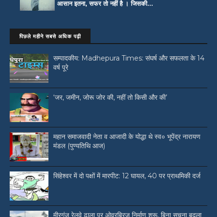
आसान इतना, सफर तो नहीं है । जिसकी...
पिछले महीने सबसे अधिक पढ़ी
सम्पादकीय: Madhepura Times: संघर्ष और सफलता के 14
वर्ष पूरे
‘जर, जमीन, जोरू जोर की, नहीं तो किसी और की’
महान समाजवादी नेता व आजादी के योद्धा थे स्व० भूपेंद्र नारायण
मंडल (पुण्यतिथि आज)
सिंहेश्वर में दो पक्षों में मारपीट: 12 घायल, 40 पर प्राथमिकी दर्ज
मीरगंज रेलवे ढाला पर ओवरब्रिज निर्माण शुरू, बिना सूचना बदला