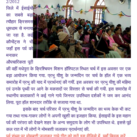
2/2012
जिले में ईसाईयों
का सबसे बड़ा
त्यौहार क्रिसमस
धूमधाम से मनाया
जा रहा है. कई
कौन्वेंट्स ने भी
जहाँ इस पर्व को
मनाकर
औपचारिकता पूरी
की वहीं मधेपुरा के क्रिश्चियन मिशन हॉस्पिटल स्थित चर्च में इस अवसर पर एक
बड़ा आयोजन किया गया. प्रभु यीशु के जन्मदिन पर चर्च के हॉल में एक भव्य
समारोह में प्रभु की याद में प्रार्थनाएं की गयीं. इस अवसर पर प्रभु यीशु की महिमा
एवं उनके पृथ्वी पर आने के मकसदों पर विस्तार से चर्चा की गयी. इस समारोह में
स्थानीय कलाकारों ने कई गाने गाये जिनपर उपस्थित दर्शकों ने जम कर आनंद
लिया. पूरा हॉल शानदार तरीके से सजाया गया था.
इसके बाद चर्च परिसर में प्रभु यीशु के जन्मदिन का भव्य केक भी कट
गया तथा नाच-गाकर लोगों ने अपनी खुशी का इजहार किया. ईसाइयों के इस महान
पर्व की परंपरा को देखने शहर के अन्य समुदाय के लोग भी उपस्थित थे. इससे पूर्व
कल रात में भी लोगों ने मोमबत्ती जलाकर प्रार्थनाएं की.
पूर्व संध्या पर मोमबत्ती जलाकर गाये गीत को सुनें इस वीडियो में, यहाँ क्लिक करें
.