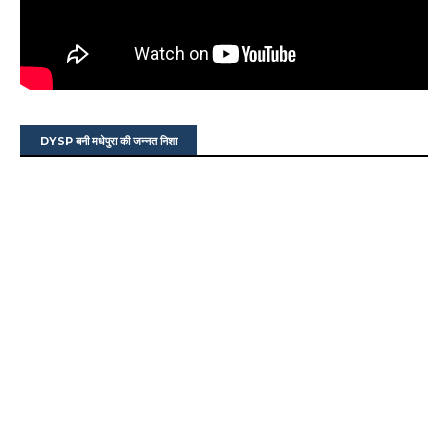
DYSP बनी मधेपुरा की जन्नत निशा