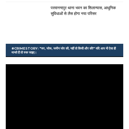
परमानन्दपुर थाना भवन का शिलान्यास, आधुनिक
सुविधाओं से लैस होगा नया परिसर
#CRIMESTORY: "जर, जोरू, जमीन जोर की, नहीं तो किसी और की!" यदि आप भी ऐसा ही
मानते हैं तो रुक जाइए।