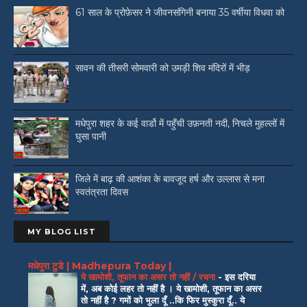
61 साल के प्रोफ़ेसर ने जीवनसंगिनी बनाया 35 वर्षीया विधवा को
सावन की तीसरी सोमवारी को उमड़ी शिव मंदिरों में भीड़
मधेपुरा शहर के कई वार्डो में पहुँची उफ़नती नदी, निचले मुहल्लों में
घुसा पानी
जिले में बाढ़ की आशंका के बावजूद हर्ष और उल्लास से मना
स्वतंत्रता दिवस
MY BLOG LIST
मधेपुरा टुडे | Madhepura Today |
ये खामोशी, तूफान का असर तो नहीं / रचना
-
इस दरिया
में, अब कोई लहर तो नहीं है । ये खामोशी, तूफान का असर
तो नहीं है ? गमों को भुला दूँ ..कि फिर मुस्कुरा दूँ.. ये