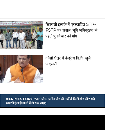
रिहायशी इलाके में प्रस्तावित STP-
FSTP पर सवाल, भूमि अधिग्रहण से
पहले पुनर्विचार की मांग
कोशी क्षेत्र में केंद्रीय वि.वि. खुले :
एमएलसी
#CRIMESTORY: "जर, जोरू, जमीन जोर की, नहीं तो किसी और की!" यदि
आप भी ऐसा ही मानते हैं तो रुक जाइए।