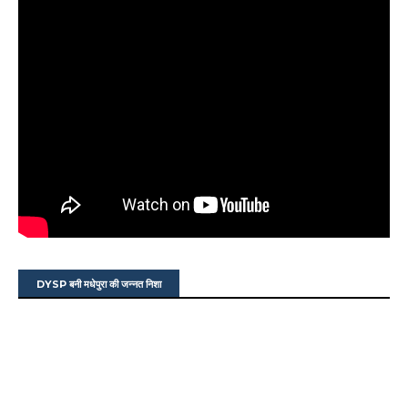
DYSP बनी मधेपुरा की जन्नत निशा