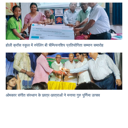
होली क्रॉस स्कूल में स्पेलिंग बी चैम्पियनशिप प्रतियोगिता सम्मान समारोह
ओमकार संगीत संस्थान के छात्र-छात्राओं ने मनाया गुरु पूर्णिमा उत्सव