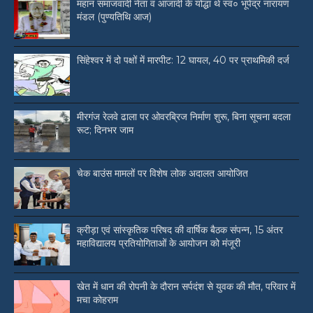
महान समाजवादी नेता व आजादी के योद्धा थे स्व० भूपेंद्र नारायण
मंडल (पुण्यतिथि आज)
सिंहेश्वर में दो पक्षों में मारपीट: 12 घायल, 40 पर प्राथमिकी दर्ज
मीरगंज रेलवे ढाला पर ओवरब्रिज निर्माण शुरू, बिना सूचना बदला
रूट; दिनभर जाम
चेक बाउंस मामलों पर विशेष लोक अदालत आयोजित
क्रीड़ा एवं सांस्कृतिक परिषद की वार्षिक बैठक संपन्न, 15 अंतर
महाविद्यालय प्रतियोगिताओं के आयोजन को मंजूरी
खेत में धान की रोपनी के दौरान सर्पदंश से युवक की मौत, परिवार में
मचा कोहराम