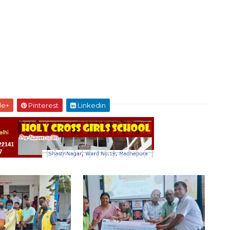
le+
Pinterest
Linkedin